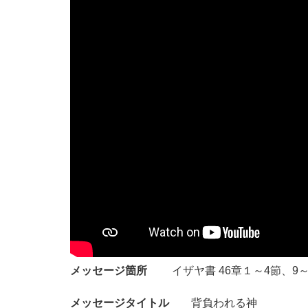
メッセージ箇所
イザヤ書 46章１～4節、9～
メッセージタイトル
背負われる神