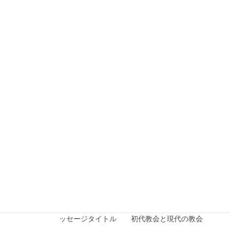
ジタイトル わが愛する者よ！
2026年7月20日
2026年度
2026年7月5日礼拝メッセージ
メッセージ箇所 雅歌 ３章１～４節 メッセー
ジタイトル 失ってわかるもの
2026年7月20日
2026年度
2026年6月28日礼拝メッセージ
メッセージ箇所 ローマ人への手紙 10章9節 メ
ッセージタイトル 初代教会と現代の教会