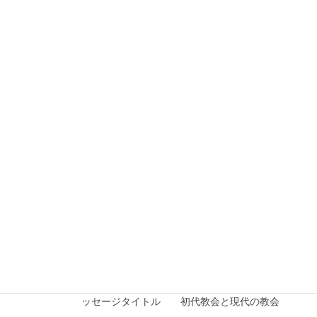
ジタイトル わが愛する者よ！
2026年7月20日
2026年度
2026年7月5日礼拝メッセージ
メッセージ箇所 雅歌 ３章１～４節 メッセー
ジタイトル 失ってわかるもの
2026年7月20日
2026年度
2026年6月28日礼拝メッセージ
メッセージ箇所 ローマ人への手紙 10章9節 メ
ッセージタイトル 初代教会と現代の教会