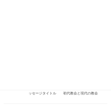
2026年7月20日
2026年度
2026年7月5日礼拝メッセージ
メッセージ箇所 雅歌 ３章１～４節 メッセー
ジタイトル 失ってわかるもの
2026年7月20日
2026年度
2026年6月28日礼拝メッセージ
メッセージ箇所 ローマ人への手紙 10章9節 メ
ッセージタイトル 初代教会と現代の教会