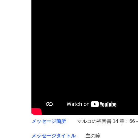
メッセージ箇所
マルコの福音書 14 章：66～
メッセージタイトル
主の瞳